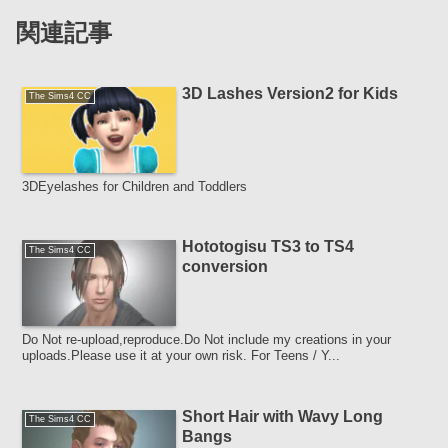
関連記事
3D Lashes Version2 for Kids
The Sims4 CC
3DEyelashes for Children and Toddlers
Hototogisu TS3 to TS4
The Sims4 CC
conversion
Do Not re-upload,reproduce.Do Not include my creations in your
uploads.Please use it at your own risk. For Teens / Y...
Short Hair with Wavy Long
The Sims4 CC
Bangs