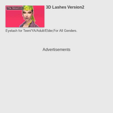
3D Lashes Version2
The Sims4 CC
Eyelash for Teen/YA/Adult/Elder,For All Genders.
Advertisements