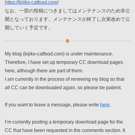
https://kijiko-catfood.com/
なお、一部の投稿につきましてはメンテナンスのため非公
開となっております。メンテナンスが終了し次第改めて公
開していく予定です。
My blog (kijiko-catfood.com) is under maintenance.
Therefore, I have set up temporary CC download pages
here, although there are part of them.
I am currently in the process of renewing my blog so that
all CC can be downloaded again, so please be patient.
If you want to leave a message, please write
here
.
I’m currently posting a temporary download page for the
CC that have been requested in the comments section. It